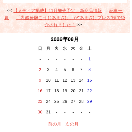
【メディア掲載】11月発売予定 新商品情報
記事一
覧
「乳酸発酵こうじあまざけ」が”あまざけプレス”様で紹
介されました！
2026年08月
日
月
火
水
木
金
土
-
-
-
-
-
-
1
2
3
4
5
6
7
8
9
10
11
12
13
14
15
16
17
18
19
20
21
22
23
24
25
26
27
28
29
30
31
-
-
-
-
-
前の月
次の月