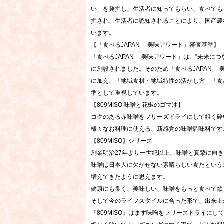
い」を発掘し、生活者に知ってもらい、食べても
掘され、生活者に認知されることにより、国産農
います。
【「食べるJAPAN 美味アワード」審査基準】
「食べるJAPAN 美味アワード」は、”未来に
に創設されました。そのため「食べるJAPAN」
に加え、「地域食材・地域特性の活かし方」「食
準として重視しています。
【809MISO 味噌と花椒のゴマ油】
コクのある赤味噌をフリーズドライにして粗く砕
様々なお料理に使える、新感覚の味噌調味料です
【809MISO】シリーズ
創業明治27年より一世紀以上、味噌と真摯に向
味噌は日本人に欠かせない素晴らしい食だという
増えてきたように思えます。
健康にも良く、美味しい、味噌をもっと食べて欲
そして今のライフスタイルに合った形で、出来上が
『809MISO』はまず味噌をフリーズドライに