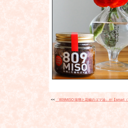
「809MISO 味噌と花椒のゴマ油」が【sma