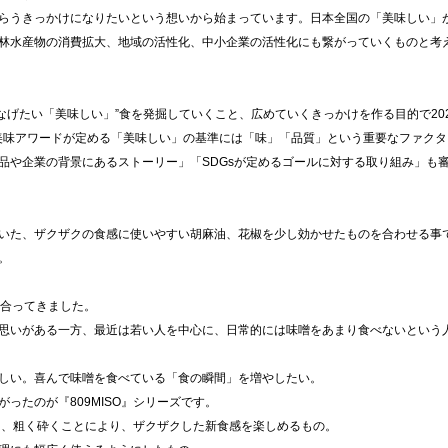
らうきっかけになりたいという想いから始まっています。日本全国の「美味しい」
林水産物の消費拡大、地域の活性化、中小企業の活性化にも繋がっていくものと考
つなげたい「美味しい」”食を発掘していくこと、広めていくきっかけを作る目的で20
 美味アワードが定める「美味しい」の基準には「味」「品質」という重要なファクタ
品や企業の背景にあるストーリー」「SDGsが定めるゴールに対する取り組み」も
いた、ザクザクの食感に使いやすい胡麻油、花椒を少し効かせたものを合わせる事
。
き合ってきました。
思いがある一方、最近は若い人を中心に、日常的には味噌をあまり食べないという
しい。喜んで味噌を食べている「食の瞬間」を増やしたい。
ったのが『809MISO』シリーズです。
して、粗く砕くことにより、ザクザクした新食感を楽しめるもの。