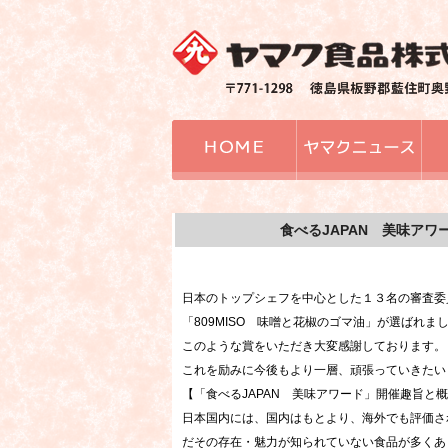
食べるJAPAN 美味アワ
日本のトップシェフを中心とした１３名の審査委
「809MISO 味噌と花椒のゴマ油」が選ばれま
このような賞をいただき大変感謝しております。
これを励みに今後もより一層、頑張っていきたい
【「食べるJAPAN 美味アワード」開催趣旨と
日本国内には、国内はもとより、海外でも評価さ
だその存在・魅力が知られていない食品が多くあ