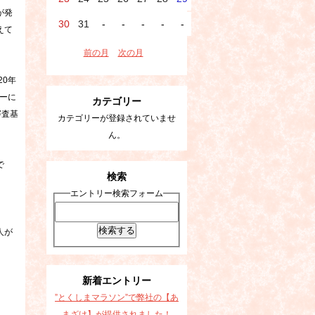
が発
30
31
-
-
-
-
-
えて
前の月
次の月
20年
ーに
カテゴリー
審査基
カテゴリーが登録されていませ
ん。
で
検索
エントリー検索フォーム
人が
新着エントリー
”とくしまマラソン”で弊社の【あ
まざけ】が提供されました！