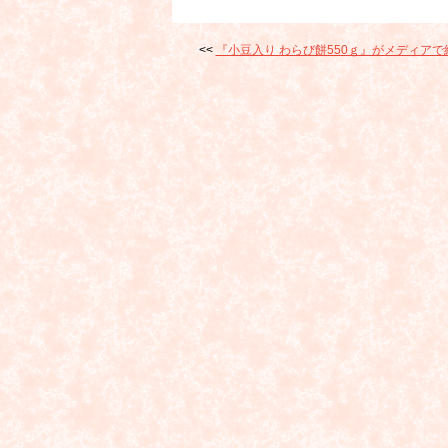
『小豆入り わらび餅550ｇ』がメディア