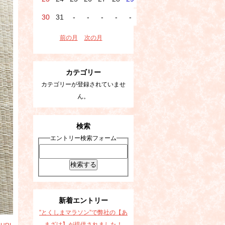
30
31
-
-
-
-
-
前の月
次の月
カテゴリー
カテゴリーが登録されていませ
ん。
検索
エントリー検索フォーム
新着エントリー
”とくしまマラソン”で弊社の【あ
まざけ】が提供されました！